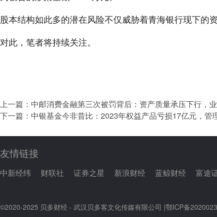
股本结构如此多的潜在风险不仅威胁着青海银行现下的
对此，笔者将持续关注。
上一篇：
中邮消费金融第三次被罚背后：资产质量承压下行，业
下一篇：
中银基金今非昔比：2023年权益产品亏损17亿元，管
友情链接
中新经纬
财联社
证券之星
新浪财经
蓝鲸财经
富途
©2020-2025 贝多财经 - 武汉贝多客文化传媒有限公司 |
鄂ICP备2020023