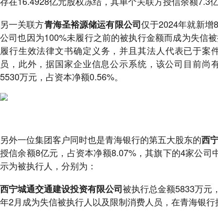
存在16.4928亿元股权冻结，其单个关联方授信余额7.3
另一关联方
仅于2024年就新增
青海圣裕源储运有限公司
公司也因为100%未履行之前的被执行金额而成为失信
履行生效法律文书确定义务，并且其法人代表已于案件（2
员，此外，据国家企业信息公示系统，该公司目前尚
5530万元，占资本净额0.56%。
另外一位集团客户同时也是青海银行的第五大股东的
西
授信余额8亿元，占资本净额8.07%，其旗下的4家公
示为被执行人，分别为：
被执行总金额5833万元
西宁城通交通建设投资有限公司
年2月成为失信被执行人以及限制消费人员，在青海银行授信