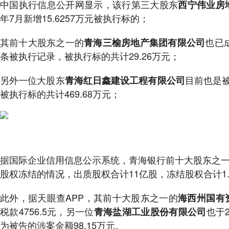
中国执行信息公开网显示，该行第三大股东
西宁伟业房
年7月新增15.6257万元被执行标的；
其前十大股东之一的
也已
青海三榆房地产集团有限公司
条被执行记录，被执行标的共计29.26万元；
另外一位大股东
目前也是被
青海红日鑫建设工程有限公司
被执行标的共计469.68万元；
据国际企业信用信息公示系统，青海银行前十大股东之
股权冻结的情况，出质股权合计11亿股，冻结股权合计1.
此外，据天眼查APP，其前十大股东之一的
海西州国有
税款4756.5元，另一位
也于
青海盐湖工业股份有限公司
为被告的涉案金额98.15万元。