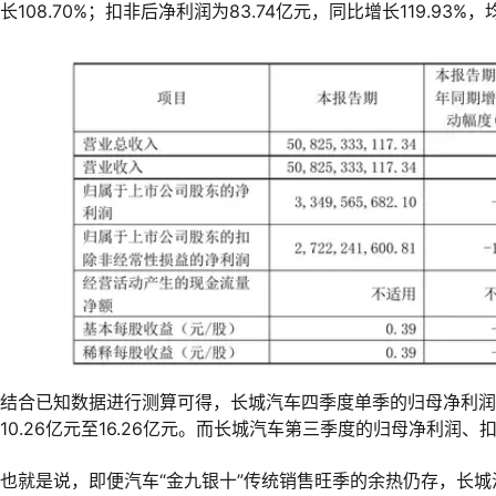
长108.70%；扣非后净利润为83.74亿元，同比增长119.93
结合已知数据进行测算可得，长城汽车四季度单季的归母净利润约为
10.26亿元至16.26亿元。而长城汽车第三季度的归母净利润、扣
也就是说，即便汽车“金九银十”传统销售旺季的余热仍存，长