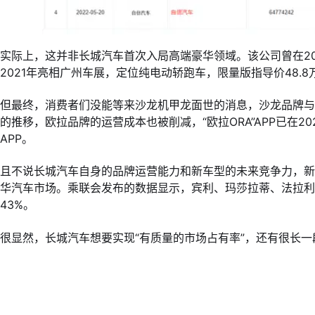
实际上，这并非长城汽车首次入局高端豪华领域。该公司曾在20
2021年亮相广州车展，定位纯电动轿跑车，限量版指导价48.8
但最终，消费者们没能等来沙龙机甲龙面世的消息，沙龙品牌与
的推移，欧拉品牌的运营成本也被削减，“欧拉ORA”APP已在
APP。
且不说长城汽车自身的品牌运营能力和新车型的未来竞争力，新
华汽车市场。乘联会发布的数据显示，宾利、玛莎拉蒂、法拉利的销
43%。
很显然，长城汽车想要实现“有质量的市场占有率”，还有很长一