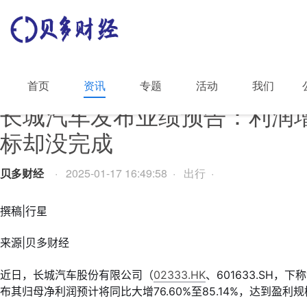
首页
资讯
专题
活动
我们
长城汽车发布业绩预告：利润
标却没完成
贝多财经
· 2025-01-17 16:49:58 · 出行 ·
撰稿|行星
来源|贝多财经
近日，长城汽车股份有限公司（
02333.HK
、601633.SH，
布其归母净利润预计将同比大增76.60%至85.14%，达到盈利