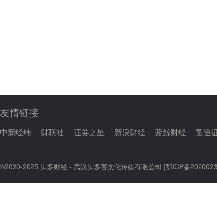
友情链接
中新经纬
财联社
证券之星
新浪财经
蓝鲸财经
富途
©2020-2025 贝多财经 - 武汉贝多客文化传媒有限公司 |
鄂ICP备2020023