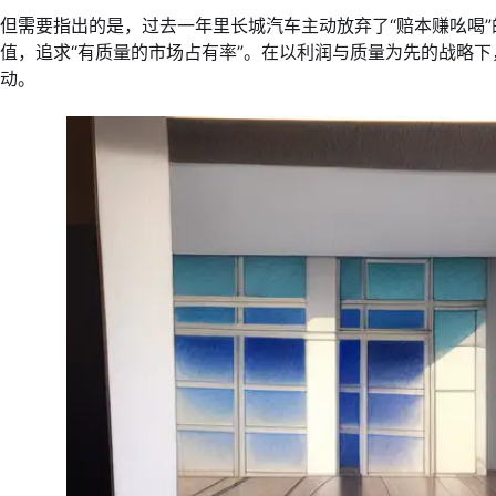
但需要指出的是，过去一年里长城汽车主动放弃了“赔本赚吆喝
值，追求“有质量的市场占有率”。在以利润与质量为先的战略
动。