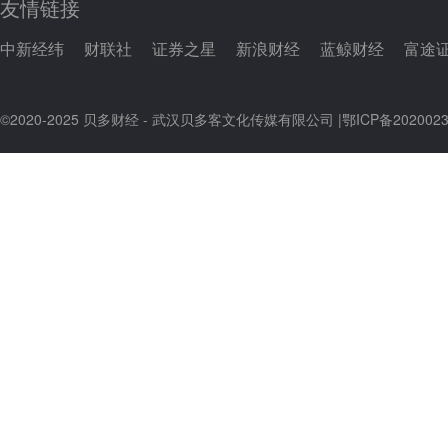
友情链接
中新经纬
财联社
证券之星
新浪财经
蓝鲸财经
富途
©2020-2025 贝多财经 - 武汉贝多客文化传媒有限公司 |
鄂ICP备2020023