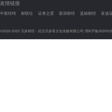
友情链接
中新经纬
财联社
证券之星
新浪财经
蓝鲸财经
富途
©2020-2025 贝多财经 - 武汉贝多客文化传媒有限公司 |
鄂ICP备2020023