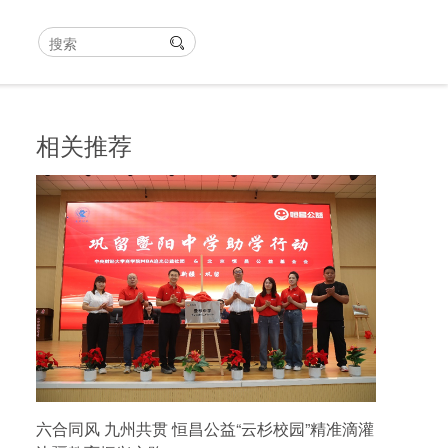
相关推荐
六合同风 九州共贯 恒昌公益“云杉校园”精准滴灌